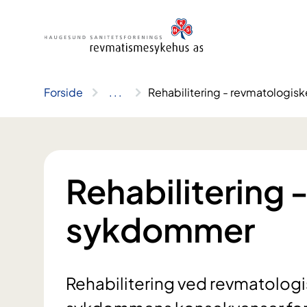
Hopp
til
innhold
Forside
..
.
Rehabilitering - revmatologi
Rehabilitering 
sykdommer
Rehabilitering ved revmatolog