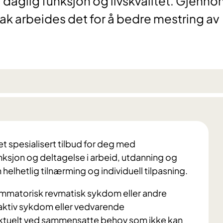
aglig funksjon og livskvalitet. Gjenn
k arbeides det for å bedre mestring av
t spesialisert tilbud for deg med
nksjon og deltagelse i arbeid, utdanning og
helhetlig tilnærming og individuell tilpasning.
ammatorisk revmatisk sykdom eller andre
 aktiv sykdom eller vedvarende
 aktuelt ved sammensatte behov som ikke kan