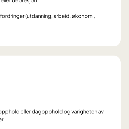
 eller depresjon
utfordringer (utdanning, arbeid, økonomi,
opphold eller dagopphold og varigheten av
er.