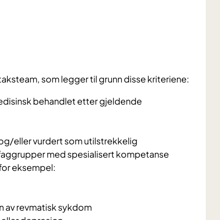
ntaksteam, som legger til grunn disse kriteriene:
disinsk behandlet etter gjeldende
 og/eller vurdert som utilstrekkelig
re faggrupper med spesialisert kompetanse
for eksempel:
nn av revmatisk sykdom