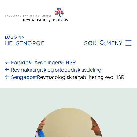
Hopp
til
innhold
LOGG INN
HELSENORGE
SØK
MENY
Forside
Avdelinger
HSR
Revmakirurgisk og ortopedisk avdeling
Sengepost
Revmatologisk rehabilitering ved HSR