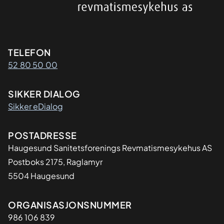
Kontaktinformasjon
TELEFON
52 80 50 00
SIKKER DIALOG
Sikker eDialog
Adresse
POSTADRESSE
Haugesund Sanitetsforenings Revmatismesykehus AS
Postboks 2175, Raglamyr
5504 Haugesund
Organisasjon
ORGANISASJONSNUMMER
986 106 839