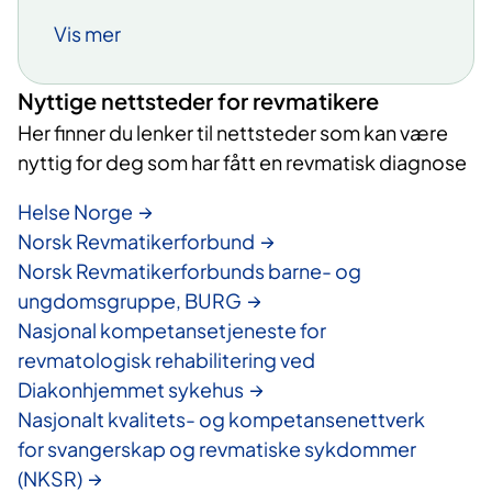
Henvisningskriterier
Vis mer
Inflammatorisk revmatisk sykdom,
medisinsk behandlet etter gjeldende
Nyttige nettsteder for revmatikere
retningslinjer av lokal revmatolog
Her finner du lenker til nettsteder som kan være
Alder over 18 år
nyttig for deg som har fått en revmatisk diagnose
Rehabilitering på lavere nivå er prøvd
Helse Norge
og/eller vurdert som utilstrekkelig
Norsk Revmatikerforbund
Behov for tverrfaglig
Norsk Revmatikerforbunds barne- og
spisskompetanse innen revmatologi
ungdomsgruppe, BURG
og rehabilitering med samtidige
Nasjonal kompetansetjeneste for
tiltak fra 4 faggrupper
revmatologisk rehabilitering ved
Komplekse sykdomsutfordringer
Diakonhjemmet sykehus
(som inkluderer minst 3 av punktene
Nasjonalt kvalitets- og kompetansenettverk
under):
for svangerskap og revmatiske sykdommer
Smerter og/eller fatigue
(NKSR)
Overforbruk av analgetika