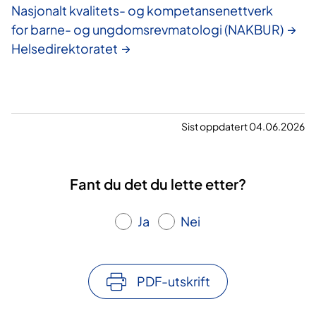
Nasjonalt kvalitets- og kompetansenettverk
Fysisk funksjonstap på grunn av
for barne- og ungdomsrevmatologi (NAKBUR)
revmatisk sykdom
Helsedirektoratet
Psykiske utfordringer som f.eks.
angst og/eller depresjon
Komorbid somatisk sykdom
Sosiale- og aktivitetsrelaterte
utfordringer (utdanning, arbeid,
Sist oppdatert 04.06.2026
økonomi, familie- og
hverdagsliv, fritid)
Manglende tilbud i lokale helse-
Fant du det du lette etter?
og sosialtjenester
Ja
Nei
Her finner fastleger og andre henvisere
søknadsskjema.
PDF-utskrift