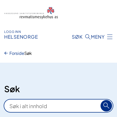
Hopp
til
innhold
LOGG INN
HELSENORGE
SØK
MENY
Forside
Søk
Søk
S
ø
k