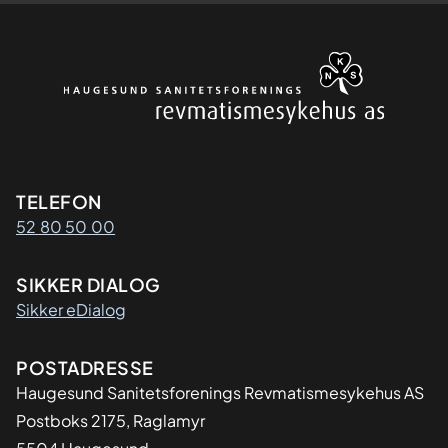
Kontaktinformasjon
TELEFON
52 80 50 00
SIKKER DIALOG
Sikker eDialog
Adresse
POSTADRESSE
Haugesund Sanitetsforenings Revmatismesykehus AS
Postboks 2175, Raglamyr