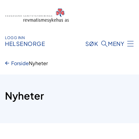
Hopp
til
innhold
LOGG INN
HELSENORGE
SØK
MENY
Forside
Nyheter
Nyheter