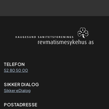
Kontaktinformasjon
TELEFON
52 80 50 00
SIKKER DIALOG
Sikker eDialog
Adresse
POSTADRESSE