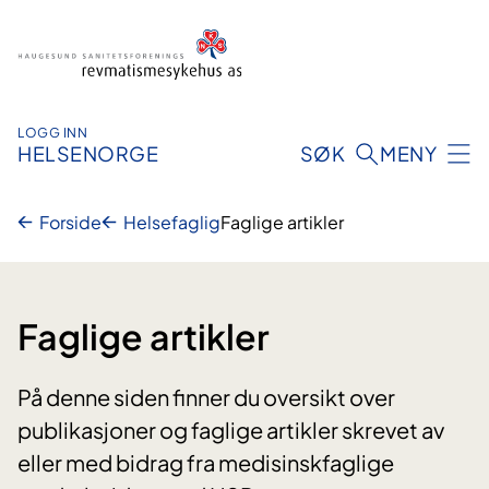
Hopp
til
innhold
LOGG INN
HELSENORGE
SØK
MENY
Forside
Helsefaglig
Faglige artikler
Faglige artikler
På denne siden finner du oversikt over
publikasjoner og faglige artikler skrevet av
eller med bidrag fra medisinskfaglige