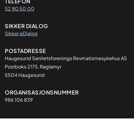
Kontaktinformasjon
TELEFON
52 80 50 00
SIKKER DIALOG
Sikker eDialog
Adresse
POSTADRESSE
Haugesund Sanitetsforenings Revmatismesykehus AS
Postboks 2175, Raglamyr
5504 Haugesund
Organisasjon
ORGANISASJONSNUMMER
986 106 839