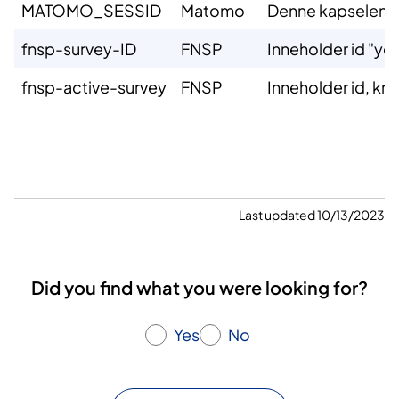
​MATOMO_SESSID
​Matomo
​Denne kapselen g
fnsp-survey-ID
FNSP
Inneholder id "yes
fnsp-active-survey
FNSP
Inneholder id, kna
Last updated 10/13/2023
Did you find what you were looking for?
Yes
No