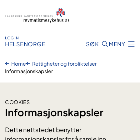
Hopp
til
innhold
LOG IN
HELSENORGE
SØK
MENY
Home
Rettigheter og forpliktelser
Informasjonskapsler
COOKIES
Informasjonskapsler
Dette nettstedet benytter
informasjonskapsler for å samle inn