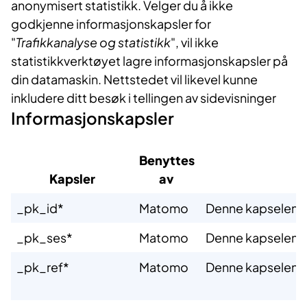
anonymisert statistikk. Velger du å ikke
godkjenne informasjonskapsler for
"
Trafikkanalyse og statistikk
", vil ikke
statistikkverktøyet lagre informasjonskapsler på
din datamaskin. Nettstedet vil likevel kunne
inkludere ditt besøk i tellingen av sidevisninger
Informasjonskapsler
Benyttes
Kapsler​
av ​
​_pk_id*
​Matomo
​Denne kapselen sk
​_pk_ses*
​Matomo
​Denne kapselen s
​_pk_ref*
​Matomo
​Denne kapselen gj