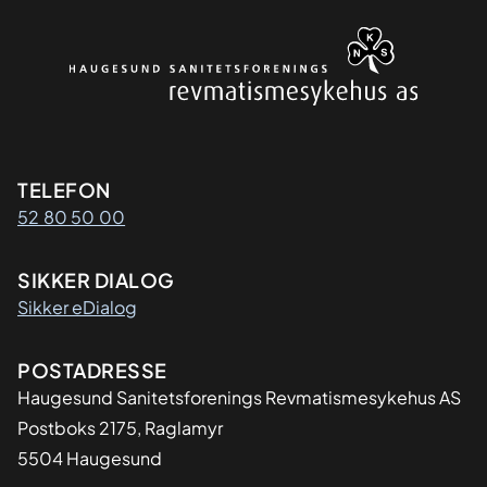
Kontaktinformasjon
TELEFON
52 80 50 00
SIKKER DIALOG
Sikker eDialog
Adresse
POSTADRESSE
Haugesund Sanitetsforenings Revmatismesykehus AS
Postboks 2175, Raglamyr
5504 Haugesund