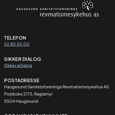
Kontaktinformasjon
TELEFON
52 80 50 00
SIKKER DIALOG
Sikker eDialog
Adresse
POSTADRESSE
Haugesund Sanitetsforenings Revmatismesykehus AS
Postboks 2175, Raglamyr
5504 Haugesund