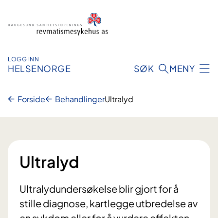
Hopp
til
innhold
LOGG INN
HELSENORGE
SØK
MENY
Forside
Behandlinger
Ultralyd
Ultralyd
Ultralydundersøkelse blir gjort for å
stille diagnose, kartlegge utbredelse av
en sykdom eller for å vurdere effekten