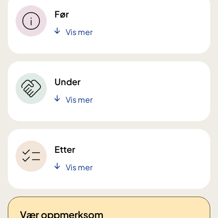
Før
Vis mer
Under
Vis mer
Etter
Vis mer
Vær oppmerksom