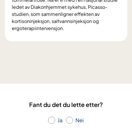
ledet av Diakonhjemmet sykehus, Picasso-
studien, som sammenligner effekten av
kortisoninjeksjon, saltvannsinjeksjon og
ergoterapiintervensjon.
P
i
c
a
s
s
o
–
s
t
Fant du det du lette etter?
u
d
i
Ja
Nei
e