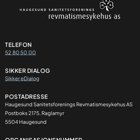
Kontaktinformasjon
TELEFON
52 80 50 00
SIKKER DIALOG
Sikker eDialog
Adresse
POSTADRESSE
Haugesund Sanitetsforenings Revmatismesykehus AS
Postboks 2175, Raglamyr
5504 Haugesund
ORGANISASJONSNUMMER