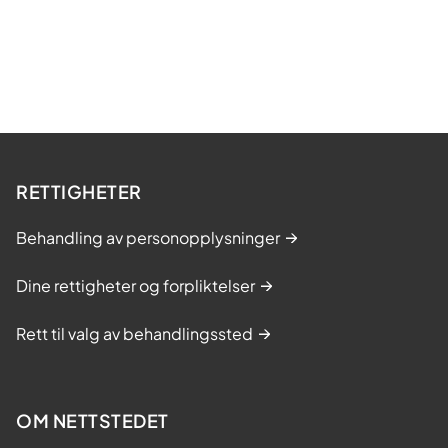
n
f
o
r
b
e
d
r
RETTIGHETER
e
b
Behandling av personopplysninger
e
h
Dine rettigheter og forpliktelser
a
n
Rett til valg av behandlingssted
d
l
i
n
OM NETTSTEDET
g