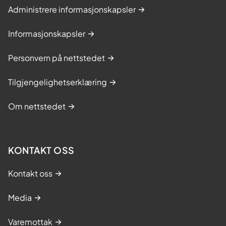
a
Administrere informasjonskapsler
v
t
Informasjonskapsler
o
m
Personvern på nettstedet
m
e
Tilgjengelighetserklæring
l
a
Om nettstedet
r
t
r
KONTAKT OSS
o
s
Kontakt oss
e
Media
Varemottak