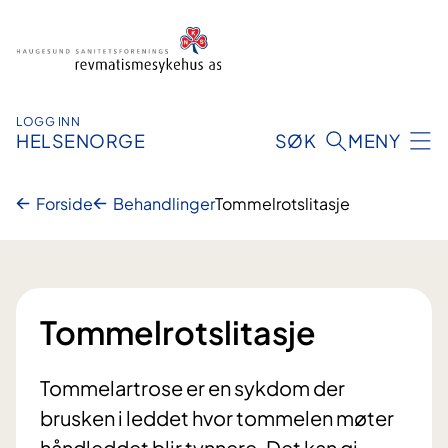
Hopp
til
innhold
LOGG INN
HELSENORGE
SØK
MENY
Forside
Behandlinger
Tommelrotslitasje
Tommelrotslitasje
Tommelartrose er en sykdom der
brusken i leddet hvor tommelen møter
håndleddet blir tynnere. Det kan gi