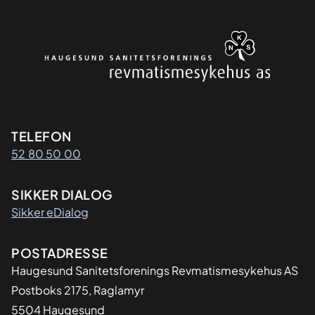
Kontaktinformasjon
TELEFON
52 80 50 00
SIKKER DIALOG
Sikker eDialog
Adresse
POSTADRESSE
Haugesund Sanitetsforenings Revmatismesykehus AS
Postboks 2175, Raglamyr
5504 Haugesund