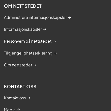
i
OM NETTSTEDET
n
Administrere informasjonskapsler
g
s
Informasjonskapsler
k
u
Personvern på nettstedet
r
s
Tilgjengelighetserklæring
Om nettstedet
KONTAKT OSS
Kontakt oss
Media