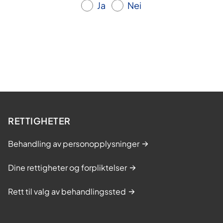
e
Ja
Nei
,
l
æ
r
i
n
g
s
RETTIGHETER
-
o
Behandling av personopplysninger
g
m
Dine rettigheter og forpliktelser
e
Rett til valg av behandlingssted
s
t
r