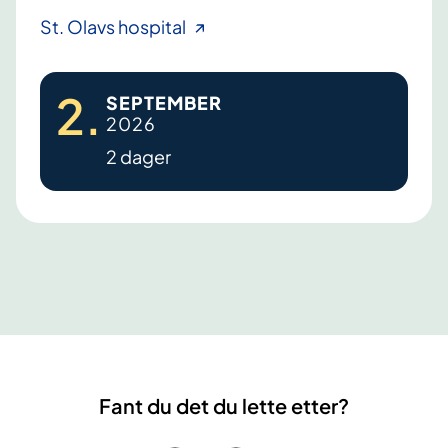
S
St. Olavs hospital
y
s
2
.
SEPTEMBER
t
2026
e
2 dager
m
i
s
k
s
k
l
e
r
o
Fant du det du lette etter?
s