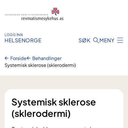
Hopp
til
innhold
LOGG INN
HELSENORGE
SØK
MENY
Forside
Behandlinger
Systemisk sklerose (sklerodermi)
Systemisk sklerose
(sklerodermi)