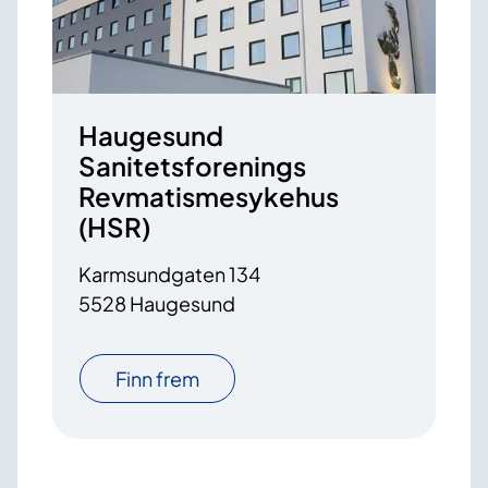
Haugesund
Sanitetsforenings
Revmatismesykehus
(HSR)
Karmsundgaten 134
5528 Haugesund
Finn frem