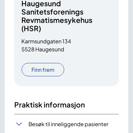
Haugesund
Sanitetsforenings
Revmatismesykehus
(HSR)
Karmsundgaten 134
5528 Haugesund
Finn frem
Praktisk informasjon
Besøk til inneliggende pasienter