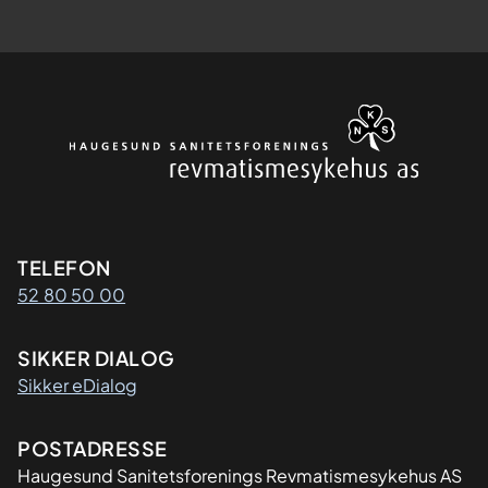
Kontaktinformasjon
TELEFON
52 80 50 00
SIKKER DIALOG
Sikker eDialog
Adresse
POSTADRESSE
Haugesund Sanitetsforenings Revmatismesykehus AS