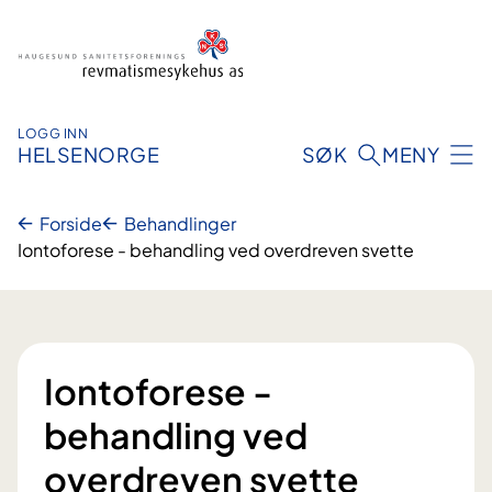
Hopp
til
innhold
LOGG INN
HELSENORGE
SØK
MENY
Forside
Behandlinger
Iontoforese - behandling ved overdreven svette
Iontoforese -
behandling ved
overdreven svette