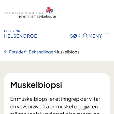
Hopp
til
innhold
LOGG INN
HELSENORGE
SØK
MENY
Forside
Behandlinger
Muskelbiopsi
Muskelbiopsi
En muskelbiopsi er et inngrep der vi tar
en vevsprøve fra en muskel og gjør en
mikroskopisk undersøkelse av prøven