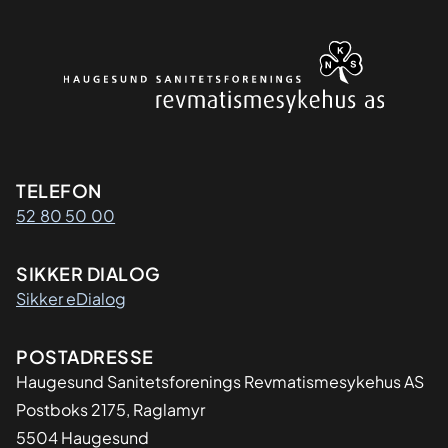
Kontaktinformasjon
TELEFON
52 80 50 00
SIKKER DIALOG
Sikker eDialog
Adresse
POSTADRESSE
Haugesund Sanitetsforenings Revmatismesykehus AS
Postboks 2175, Raglamyr
5504 Haugesund