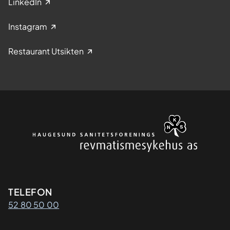
LinkedIn
Instagram
Restaurant Utsikten
Kontaktinformasjon
TELEFON
52 80 50 00