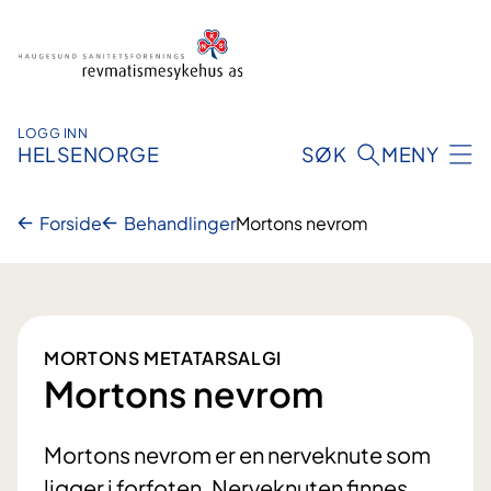
Hopp
til
innhold
LOGG INN
HELSENORGE
SØK
MENY
Forside
Behandlinger
Mortons nevrom
MORTONS METATARSALGI
Mortons nevrom
Mortons nevrom er en nerveknute som
ligger i forfoten. Nerveknuten finnes