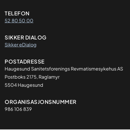
Kontaktinformasjon
TELEFON
52 80 50 00
SIKKER DIALOG
Sikker eDialog
Adresse
POSTADRESSE
Haugesund Sanitetsforenings Revmatismesykehus AS
Postboks 2175, Raglamyr
5504 Haugesund
Organisasjon
ORGANISASJONSNUMMER
986 106 839