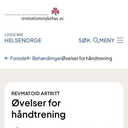
Hopp
til
innhold
LOGG INN
HELSENORGE
SØK
MENY
Forside
Behandlinger
Øvelser for håndtrening
REVMATOID ARTRITT
Øvelser for
håndtrening