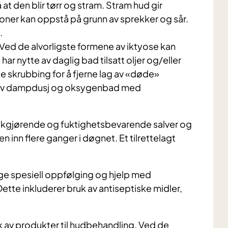
at den blir tørr og stram. Stram hud gir
joner kan oppstå på grunn av sprekker og sår.
.
ed de alvorligste formene av iktyose kan
 har nytte av daglig bad tilsatt oljer og/eller
e skrubbing for å fjerne lag av «døde»
te av dampdusj og oksygenbad med
kgjørende og fuktighetsbevarende salver og
 inn flere ganger i døgnet. Et tilrettelagt
nge spesiell oppfølging og hjelp med
tte inkluderer bruk av antiseptiske midler,
uk av produkter til hudbehandling. Ved de