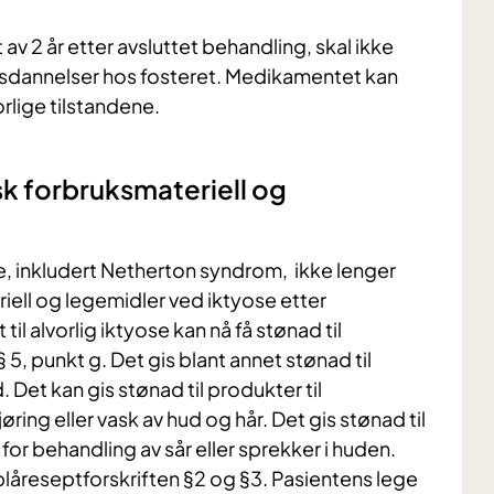
 av 2 år etter avsluttet behandling, skal ikke
isdannelser hos fosteret. Medikamentet kan
lige tilstandene.
sk forbruksmateriell og
se, inkludert Netherton syndrom, ikke lenger
riell og legemidler ved iktyose etter
 alvorlig iktyose kan nå få stønad til
 5, punkt g. Det gis blant annet stønad til
. Det kan gis stønad til produkter til
ring eller vask av hud og hår. Det gis stønad til
or behandling av sår eller sprekker i huden.
låreseptforskriften §2 og §3. Pasientens lege