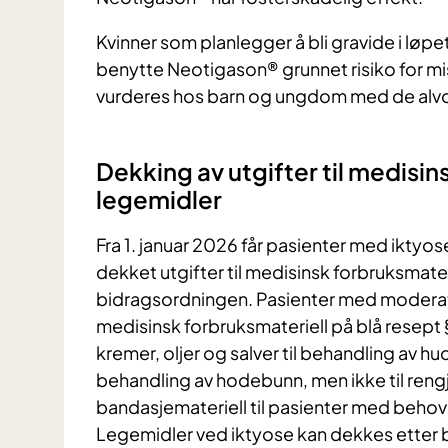
Kvinner som planlegger å bli gravide i løpet
benytte Neotigason® grunnet risiko for m
vurderes hos barn og ungdom med de alvor
Dekking av utgifter til medisin
legemidler
Fra 1. januar 2026 får pasienter med iktyo
dekket utgifter til medisinsk forbruksmate
bidragsordningen. Pasienter med moderat til
medisinsk forbruksmateriell på blå resept §
kremer, oljer og salver til behandling av hud
behandling av hodebunn, men ikke til rengjø
bandasjemateriell til pasienter med behov f
Legemidler ved iktyose kan dekkes etter b