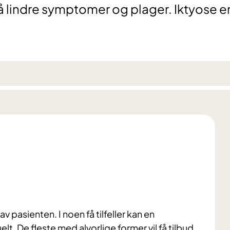
å lindre symptomer og plager. Iktyose e
v pasienten. I noen få tilfeller kan en
t. De fleste med alvorlige former vil få tilbud