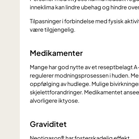
inneklima kan lindre ubehag og hindre ov
Tilpasninger i forbindelse med fysisk aktiv
være tilgjengelig.
Medikamenter
Mange har god nytte av et reseptbelagt 
regulerer modningsprosessen i huden. Med
oppfølging av hudlege. Mulige bivirkninge
skjelettforandringer. Medikamentet ansee
alvorligere iktyose.
Graviditet
Neotigason® har fosterskadelig effekt.