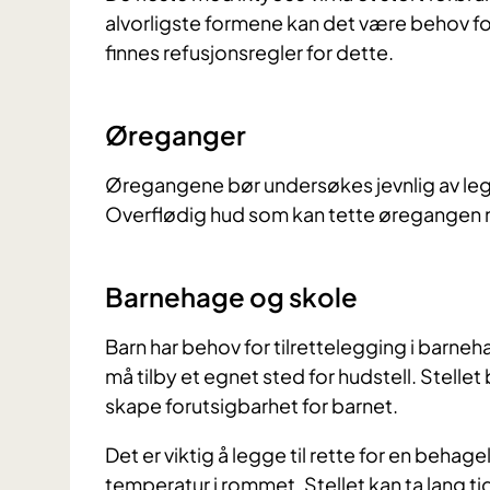
alvorligste formene kan det være behov for
finnes refusjonsregler for dette.
Øreganger
Øregangene bør undersøkes jevnlig av leg
Overflødig hud som kan tette øregangen må
Barnehage og skole
Barn har behov for tilrettelegging i barne
må tilby et egnet sted for hudstell. Stellet
skape forutsigbarhet for barnet.
Det er viktig å legge til rette for en beha
temperatur i rommet. Stellet kan ta lang ti