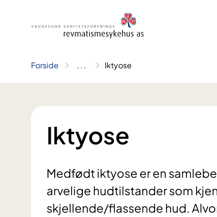
Hopp
til
innhold
Forside
..
.
Iktyose
Iktyose
Medfødt iktyose er en samlebet
arvelige hudtilstander som kjen
skjellende/flassende hud. Alvo