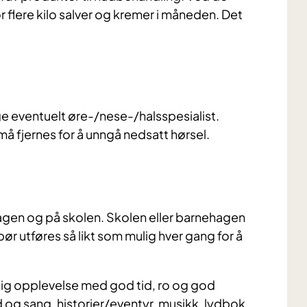
 flere kilo salver og kremer i måneden. Det
e eventuelt øre-/nese-/halsspesialist.
 fjernes for å unngå nedsatt hørsel.
hagen og på skolen. Skolen eller barnehagen
 bør utføres så likt som mulig hver gang for å
gelig opplevelse med god tid, ro og god
d og sang, historier/eventyr, musikk, lydbok