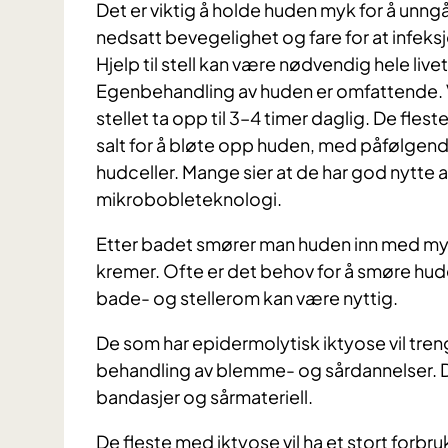
Det er viktig å holde huden myk for å unngå 
nedsatt bevegelighet og fare for at infeks
Hjelp til stell kan være nødvendig hele livet
Egenbehandling av huden er omfattende. V
stellet ta opp til 3–4 timer daglig. De fleste
salt for å bløte opp huden, med påfølgend
hudceller. Mange sier at de har god nyt
mikrobobleteknologi.
Etter badet smører man huden inn med my
kremer. Ofte er det behov for å smøre huden
bade- og stellerom kan være nyttig.
De som har epidermolytisk iktyose vil tre
behandling av blemme- og sårdannelser. De
bandasjer og sårmateriell.
De fleste med iktyose vil ha et stort forbr