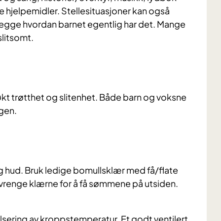
e hjelpemidler. Stellesituasjoner kan også
tlegge hvordan barnet egentlig har det. Mange
slitsomt.
 økt trøtthet og slitenhet. Både barn og voksne
agen.
ig hud. Bruk ledige bomullsklær med få/flate
vrenge klærne for å få sømmene på utsiden.
sering av kroppstemperatur. Et godt ventilert