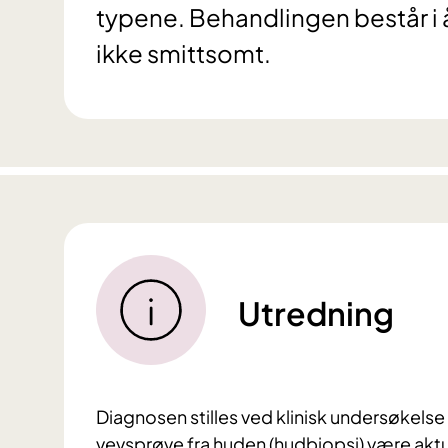
typene. Behandlingen består i 
ikke smittsomt.
Utredning
Diagnosen stilles ved klinisk undersøkelse a
vevsprøve fra huden (hudbiopsi) være aktuel