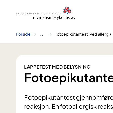
Hopp
til
innhold
Forside
..
.
Fotoepikutantest (ved allergi)
LAPPETEST MED BELYSNING
Fotoepikutantes
Fotoepikutantest gjennomføres 
reaksjon. En fotoallergisk reaksj