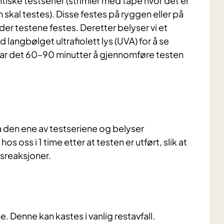
ntiske testserier (strimler med tape hvor det er
kal testes). Disse festes på ryggen eller på
er testene festes. Deretter belyser vi et
angbølget ultrafiolett lys (UVA) for å se
tar det 60–90 minutter å gjennomføre testen
 da den ene av testseriene og belyser
oss i 1 time etter at testen er utført, slik at
ksreaksjoner.
. Denne kan kastes i vanlig restavfall.