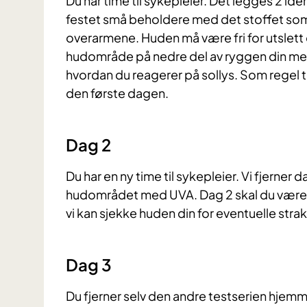
Du har time til sykepleier. Det legges 2 ide
festet små beholdere med det stoffet som s
overarmene. Huden må være fri for utslett d
hudområde på nedre del av ryggen din med l
hvordan du reagerer på sollys. Som regel 
den første dagen.
Dag 2
Du har en ny time til sykepleier. Vi fjerner
hudområdet med UVA. Dag 2 skal du være hos 
vi kan sjekke huden din for eventuelle stra
Dag 3
Du fjerner selv den andre testserien hjemme