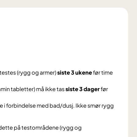
estes (rygg og armer)
siste 3 ukene
før time
amin tabletter) må ikke tas
siste 3 dager
før
je i forbindelse med bad/dusj. Ikke smør rygg
 dette på testområdene (rygg og