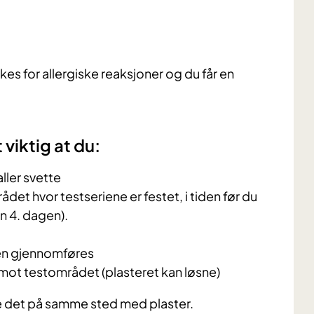
es for allergiske reaksjoner og du får en
viktig at du:
ller svette
det hvor testseriene er festet, i tiden før du
en 4. dagen).
ten gjennomføres
mot testområdet (plasteret kan løsne)
te det på samme sted med plaster.