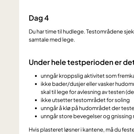
Dag 4
Du har time til hudlege. Testområdene sjekk
samtale med lege.
Under hele testperioden er det 
unngår kroppslig aktivitet som fremka
ikke bader/dusjer eller vasker hudområ
skal til lege for avlesning av testen (d
ikke utsetter testområdet for soling
unngår å klø på hudområdet der tes
unngår store bevegelser og gnissing 
Hvis plasteret løsner i kantene, må du fes