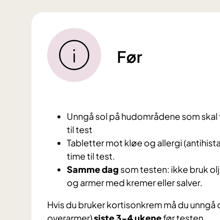
Før
Unngå sol på hudområdene som skal t
til test
Tabletter mot kløe og allergi (antihist
time til test.
Samme dag
som testen: ikke bruk ol
og armer med kremer eller salver.
Hvis du bruker kortisonkrem må du unngå
overarmer)
siste 3-4 ukene
før testen.