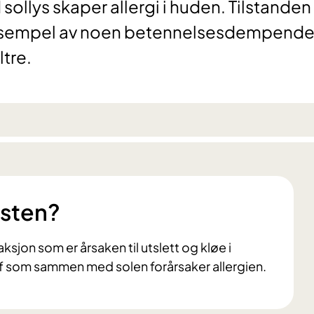
lys skaper allergi i huden. Tilstanden 
 eksempel av noen betennelsesdempend
ltre.
esten?
ksjon som er årsaken til utslett og kløe i
ff som sammen med solen forårsaker allergien.