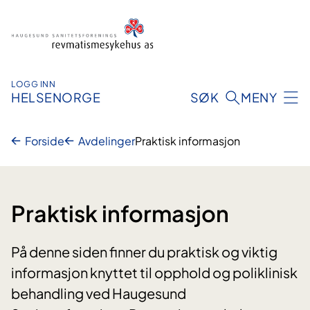
Hopp
til
innhold
LOGG INN
HELSENORGE
SØK
MENY
Forside
Avdelinger
Praktisk informasjon
Praktisk informasjon
På denne siden finner du praktisk og viktig
informasjon knyttet til opphold og poliklinisk
behandling ved Haugesund