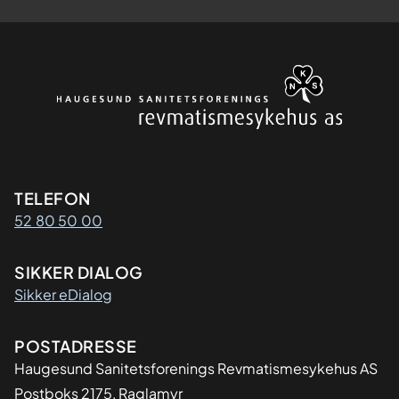
Kontaktinformasjon
TELEFON
52 80 50 00
SIKKER DIALOG
Sikker eDialog
Adresse
POSTADRESSE
Haugesund Sanitetsforenings Revmatismesykehus AS
Postboks 2175, Raglamyr