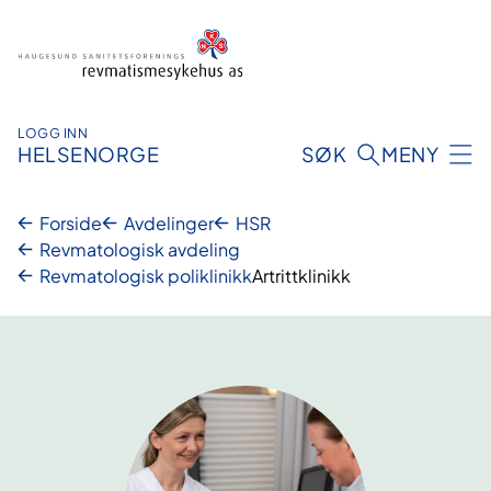
Hopp
til
innhold
LOGG INN
HELSENORGE
SØK
MENY
Forside
Avdelinger
HSR
Revmatologisk avdeling
Revmatologisk poliklinikk
Artrittklinikk