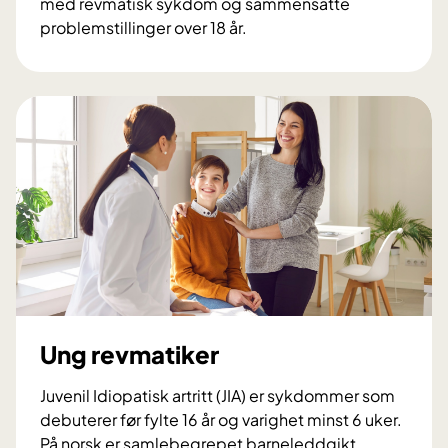
med revmatisk sykdom og sammensatte
t
problemstillinger over 18 år.
i
R
s
e
k
v
e
m
s
a
y
t
k
o
d
l
o
o
m
g
m
i
e
s
r
k
Ung revmatiker
r
e
Juvenil Idiopatisk artritt (JIA) er sykdommer som
h
debuterer før fylte 16 år og varighet minst 6 uker.
a
På norsk er samlebegrepet barneleddgikt.