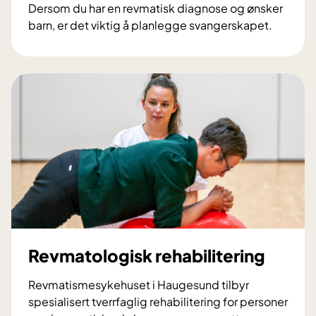
Dersom du har en revmatisk diagnose og ønsker
barn, er det viktig å planlegge svangerskapet.
G
r
a
v
i
d
i
t
e
t
o
g
r
Revmatologisk rehabilitering
e
v
Revmatismesykehuset i Haugesund tilbyr
m
spesialisert tverrfaglig rehabilitering for personer
a