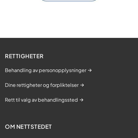
o
r
l
ø
p
RETTIGHETER
Behandling av personopplysninger
Dine rettigheter og forpliktelser
Rett til valg av behandlingssted
OM NETTSTEDET