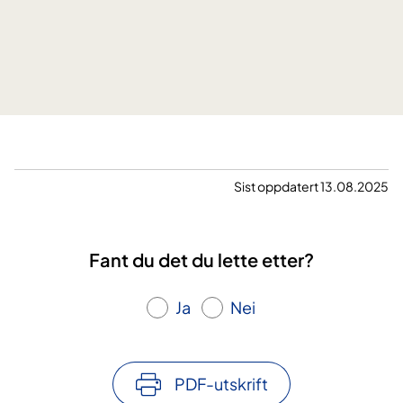
i
n
s
y
r
e
g
i
k
Sist oppdatert 13.08.2025
t
-
p
Fant du det du lette etter?
a
s
Ja
Nei
i
e
n
t
PDF-utskrift
f