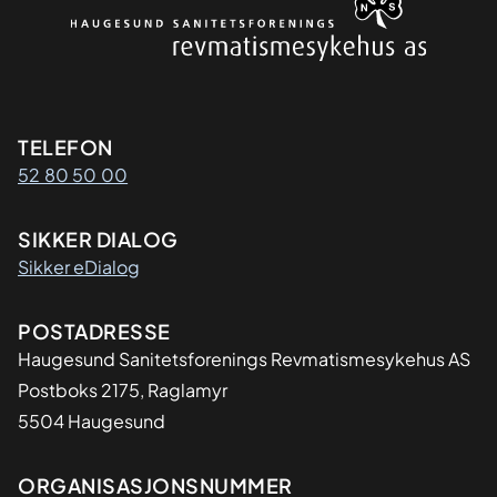
Kontaktinformasjon
TELEFON
52 80 50 00
SIKKER DIALOG
Sikker eDialog
Adresse
POSTADRESSE
Haugesund Sanitetsforenings Revmatismesykehus AS
Postboks 2175, Raglamyr
5504 Haugesund
Organisasjon
ORGANISASJONSNUMMER