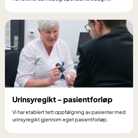
b
U
i
n
l
g
i
r
t
e
e
v
r
m
i
a
n
t
g
i
k
e
r
Urinsyregikt - pasientforløp
Vi har etablert tett oppfølgning av pasienter med
urinsyregikt gjennom eget pasientforløp.
U
r