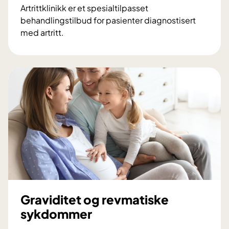
Artrittklinikk er et spesialtilpasset
behandlingstilbud for pasienter diagnostisert
med artritt.
A
r
t
r
i
t
t
k
l
i
n
i
k
Graviditet og revmatiske
k
sykdommer