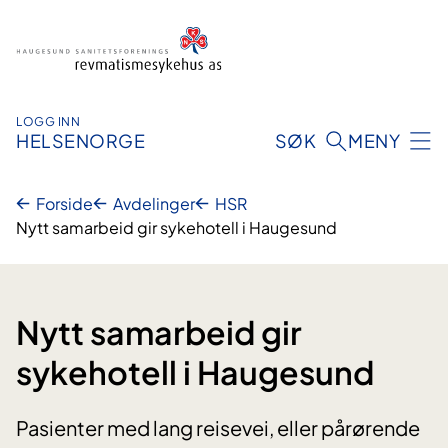
Hopp
til
innhold
LOGG INN
HELSENORGE
SØK
MENY
Forside
Avdelinger
HSR
Nytt samarbeid gir sykehotell i Haugesund
Nytt samarbeid gir
sykehotell i Haugesund
Pasienter med lang reisevei, eller pårørende