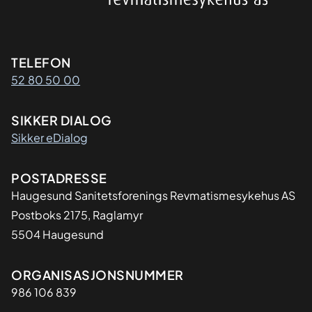
Kontaktinformasjon
TELEFON
52 80 50 00
SIKKER DIALOG
Sikker eDialog
Adresse
POSTADRESSE
Haugesund Sanitetsforenings Revmatismesykehus AS
Postboks 2175, Raglamyr
5504 Haugesund
Organisasjon
ORGANISASJONSNUMMER
986 106 839