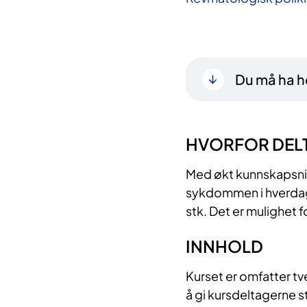
Du må ha he
HVORFOR DEL
Med økt kunnskapsniv
sykdommen i hverdage
stk. Det er mulighet 
INNHOLD
Kurset er omfatter tve
å gi kursdeltagerne 