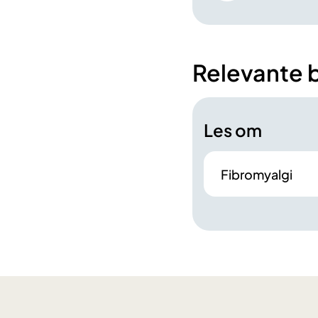
Relevante 
Les om
Fibromyalgi