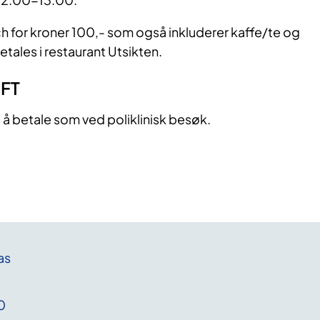
nch for kroner 100,- som også inkluderer kaffe/te og
tales i restaurant Utsikten.
FT
 å betale som ved poliklinisk besøk.
as
0