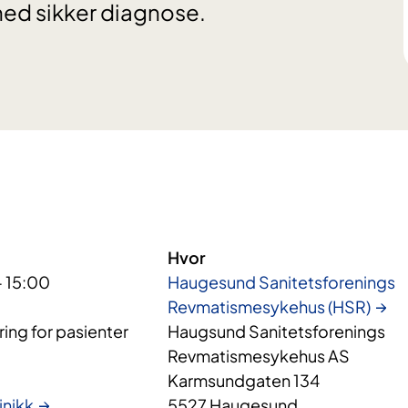
med sikker diagnose.
Hvor
- 15:00
Haugesund Sanitetsforenings
Revmatismesykehus (HSR)
ing for pasienter
Haugsund Sanitetsforenings
Revmatismesykehus AS
Karmsundgaten 134
inikk
5527 Haugesund