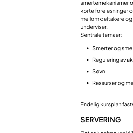
smertemekanismer og
korte forelesninger og
mellom deltakere og
underviser.
Sentrale temaer:
Smerter og sme
Regulering av akt
Søvn
Ressurser og me
Endelig kursplan fas
SERVERING
Det er lunchpause kl