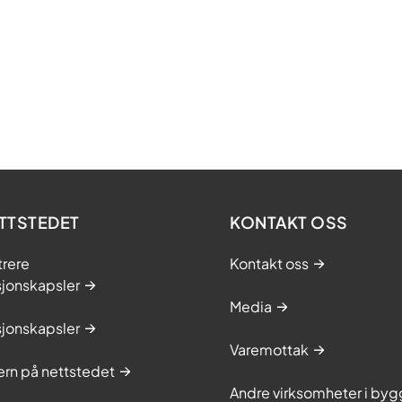
f
i
b
r
o
m
y
a
l
TTSTEDET
g
KONTAKT OSS
i
trere
Kontakt oss
o
sjonskapsler
g
Media
/
sjonskapsler
e
Varemottak
l
rn på nettstedet
l
Andre virksomheter i byg