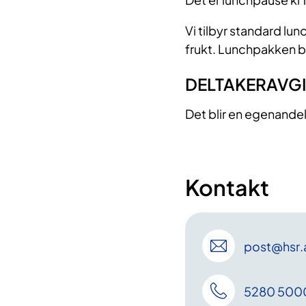
Vi tilbyr standard lu
frukt. Lunchpakken be
DELTAKERAVGI
Det blir en egenandel
Kontakt
post
@hsr
.
5280 500