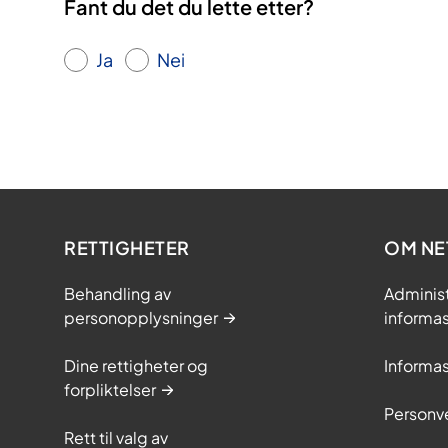
f
Fant du det du lette etter?
i
b
Ja
Nei
r
o
m
y
a
l
RETTIGHETER
g
OM NE
i
Behandling av
Adminis
o
personopplysninger
informa
g
/
Dine rettigheter og
Informa
e
forpliktelser
l
Personve
l
Rett til valg av