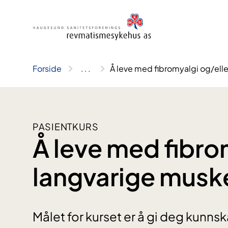
Hopp
til
innhold
Forside
..
.
Å leve med fibromyalgi og/ell
PASIENTKURS
Å leve med fibro
langvarige musk
Målet for kurset er å gi deg kun