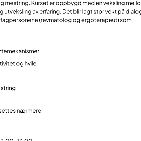
 mestring. Kurset er oppbygd med en veksling mell
 utveksling av erfaring. Det blir lagt stor vekt på dialo
 fagpersonene (revmatolog og ergoterapeut) som
rtemekanismer
ivitet og hvile
string
tsettes nærmere
 12.00-13.00.