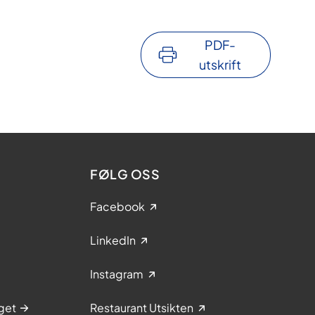
f
i
b
PDF-
r
utskrift
o
m
y
a
l
g
FØLG OSS
i
Facebook
o
g
LinkedIn
/
e
Instagram
l
l
get
Restaurant Utsikten